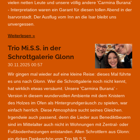
vielen netten Leute und unsere völlig andere 'Carmina Burana'
- Interpretation waren ein Garant für diesen tollen Abend in der
Isarvorstadt. Der Ausflug vom Inn an die Isar bleibt uns
unvergessen.
Weiterlesen »
Trio Mi.S.S. in der
Schrottgalerie Glonn
30.11.2025
00:57
Wir gingen mal wieder auf eine kleine Reise: dieses Mal führte
es uns nach Glonn. Wer die Schrottgalerie noch nicht kennt,
hat wirklich etwas versäumt. Unsere 'Carmina Burana' -
Version in diesem wundervollen Ambiente mit dem Knistern
des Holzes im Ofen als Hintergrundgeräusch zu spielen, war
einfach herrlich. Diese Atmosphäre sucht seines Gleichen.
Irgendwie auch passend, denn die Lieder aus Benediktbeuern
sind im Mittelalter auch nicht in Wohnungen mit Zentral- oder
Fußbodenheizungen entstanden. Allen Schrottlern aus Glonn:
ein dickes Dankeschön vom Trio Mi.S.S.