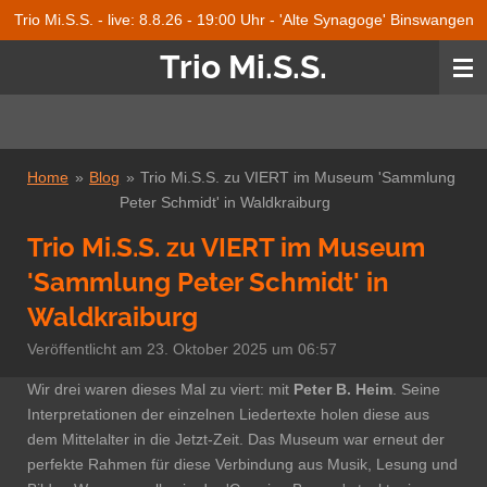
Trio Mi.S.S. - live: 8.8.26 - 19:00 Uhr - 'Alte Synagoge' Binswangen
Zum
Hauptinhalt
Trio Mi.S.S.
springen
Home
»
Blog
»
Trio Mi.S.S. zu VIERT im Museum 'Sammlung
Peter Schmidt' in Waldkraiburg
Trio Mi.S.S. zu VIERT im Museum
'Sammlung Peter Schmidt' in
Waldkraiburg
Veröffentlicht am 23. Oktober 2025 um 06:57
Wir drei waren dieses Mal zu viert: mit
Peter B. Heim
. Seine
Interpretationen der einzelnen Liedertexte holen diese aus
dem Mittelalter in die Jetzt-Zeit. Das Museum war erneut der
perfekte Rahmen für diese Verbindung aus Musik, Lesung und