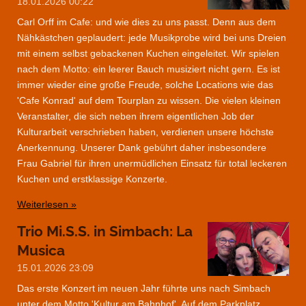
18.01.2026
00:22
Carl Orff im Cafe: und wie dies zu uns passt. Denn aus dem
Nähkästchen geplaudert: jede Musikprobe wird bei uns Dreien
mit einem selbst gebackenen Kuchen eingeleitet. Wir spielen
nach dem Motto: ein leerer Bauch musiziert nicht gern. Es ist
immer wieder eine große Freude, solche Locations wie das
'Cafe Konrad' auf dem Tourplan zu wissen. Die vielen kleinen
Veranstalter, die sich neben ihrem eigentlichen Job der
Kulturarbeit verschrieben haben, verdienen unsere höchste
Anerkennung. Unserer Dank gebührt daher insbesondere
Frau Gabriel für ihren unermüdlichen Einsatz für total leckeren
Kuchen und erstklassige Konzerte.
Weiterlesen »
Trio Mi.S.S. in Simbach: La
Musica
15.01.2026
23:09
Das erste Konzert im neuen Jahr führte uns nach Simbach
unter dem Motto 'Kultur am Bahnhof'. Auf dem Parkplatz