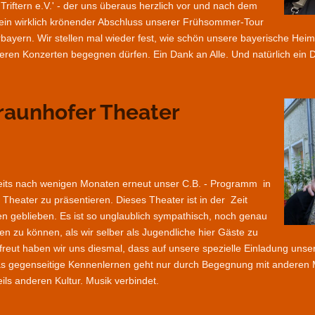
n Triftern e.V.' - der uns überaus herzlich vor und nach dem
 ein wirklich krönender Abschluss unserer Frühsommer-Tour
ern. Wir stellen mal wieder fest, wie schön unsere bayerische Heimat
eren Konzerten begegnen dürfen. Ein Dank an Alle. Und natürlich ein D
 Fraunhofer Theater
eits nach wenigen Monaten erneut unser C.B. - Programm in
eater zu präsentieren. Dieses Theater ist in der Zeit
en geblieben. Es ist so unglaublich sympathisch, noch genau
n zu können, als wir selber als Jugendliche hier Gäste zu
reut haben wir uns diesmal, dass auf unsere spezielle Einladung unser
as gegenseitige Kennenlernen geht nur durch Begegnung mit anderen
ls anderen Kultur. Musik verbindet.