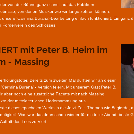
der von der Bühne ganz schnell auf das Publikum
lebnisse, von denen Musiker wie wir lange zehren können.
 unsere 'Carmina Burana'-Bearbeitung einfach funktioniert. Ein ganz d
n Förderverein des Schlosses.
VIERT mit Peter B. Heim im
m - Massing
rholungstöter. Bereits zum zweiten Mal durften wir an dieser
Carmina Burana' - Version feiern. Mit unserem Gast Peter B.
r aber noch eine zusätzliche Facette mit nach Massing.
exte der mittelalterlichen Liedersammlung aus
exte dieses epochalen Werks in die Jetzt-Zeit. Themen wie Begierde, 
tigkeit. Was war das denn schon wieder für ein toller Abend: beste G
tritt des Trios zu Viert.