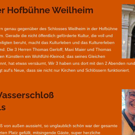
 der Hofbühne Weilheim
ern genau gegenüber des Schlosses Weilheim in der Hofbühne
 Gerade die nicht öffentlich geförderte Kultur, die voll und
ligten beruht, macht das Kulturleben und das Kulturerleben
nend. Die 3 Herren Thomas Gerloff, Maxi Maier und Thomas
en Künstlern ein Wohlfühl-Kleinod, das seines Gleichen
ennt, hat etwas versäumt, Wir 3 haben uns dort mit den 2 Abenden ru
t auf's Neue, dass sie nicht nur Kirchen und Schlössern funktioniert.
 Wasserschloß
ls
 von außen aussieht, so unglaublich schön war der gesamte
zten Platz gefüllt, mitsingende Gäste, super herzliche