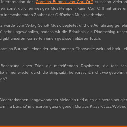
 Interpretation der
‚
Carmina Burana‘ von Carl Orff
ist schon vieleror
sonst üblichen riesigen Musiktempeln kann Carl Orff mit unserer
en innewohnenden Zauber der Orff’schen Musik verbreiten.
s wurde vom Verlag Schott Music begleitet und die Aufführung genehm
‘ sehr ungewöhnlich, sodass wir die Erlaubnis als Ritterschlag unser
und gibt unseren Konzerten einen gewissen elitären Touch.
 ‚Carmina Burana‘ - eines der bekanntesten Chorwerke weit und breit - 
r Besetzung eines Trios die mitreißenden Rhythmen, die fast sc
ie immer wieder durch die Simplizität hervorsticht, nicht wie gewohnt
gen?
 Wiedererkennen liebgewonnener Melodien und auch ein stetes neugieri
‚Carmina Burana‘ in unserem ganz eigenen Mix aus Klassik/Jazz/Weltmus