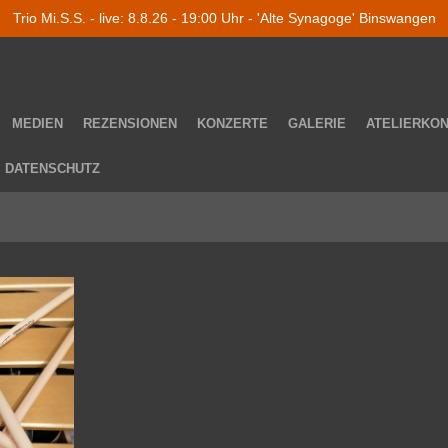
Trio Mi.S.S. - live: 8.8.26 - 19:00 Uhr - 'Alte Synagoge' Binswangen
MEDIEN
REZENSIONEN
KONZERTE
GALERIE
ATELIERKO
DATENSCHUTZ